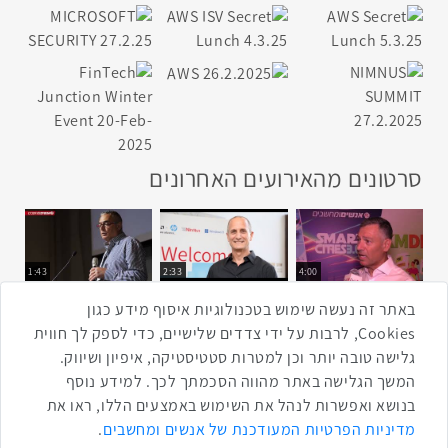
סרטונים מהאירועים האחרונים
1:43
2:33
4:00
כנס ערים חכמות
כנס מפעיל
כנס בריאות דיגיטלית
באתר זה נעשה שימוש בטכנולוגיות איסוף מידע כגון
Cookies, לרבות על ידי צדדים שלישיים, כדי לספק לך חווית
גלישה טובה יותר וכן למטרות סטטיסטיקה, איפיון ושיווק.
2:32
1:14
3:52
המשך הגלישה באתר מהווה הסכמתך לכך. למידע נוסף
כנס RPA
כנס בינת יערות הכרמל
כנס F5
בנושא ואפשרות לנהל את השימוש באמצעים הללו, ראו את
שתפו ברשת
מדיניות הפרטיות המעודכנת של אנשים ומחשבים
.