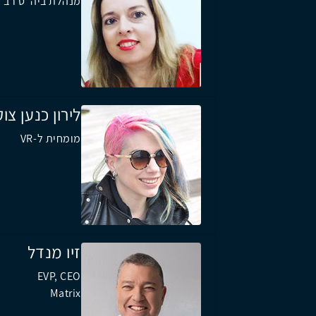
מנהלת ביה"ס רב ת
לירון כנען צו
מומחית ל-VR
זיו מנדל
EVP, CEO
Matrix