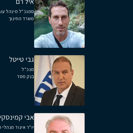
איל רם
סמנכ"ל מינהל עוב
משרד החינוך
גבי טייטל
מנכ"ל
בנק מסד
אבי קמינסקי
יו"ר איגוד מנהלי 