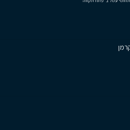
חומי עמל ב' פתח תקווה
קרמן