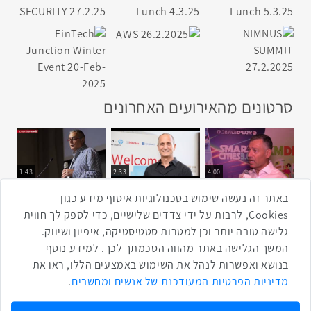
סרטונים מהאירועים האחרונים
1:43
2:33
4:00
כנס ערים חכמות
כנס מפעיל
כנס בריאות דיגיטלית
באתר זה נעשה שימוש בטכנולוגיות איסוף מידע כגון
Cookies, לרבות על ידי צדדים שלישיים, כדי לספק לך חווית
גלישה טובה יותר וכן למטרות סטטיסטיקה, איפיון ושיווק.
2:32
1:14
3:52
המשך הגלישה באתר מהווה הסכמתך לכך. למידע נוסף
כנס RPA
כנס בינת יערות הכרמל
כנס F5
בנושא ואפשרות לנהל את השימוש באמצעים הללו, ראו את
שתפו ברשת
מדיניות הפרטיות המעודכנת של אנשים ומחשבים
.
שתף בטוויטר
שתף בפייסבוק
שתף בלינקדאין
שתף בווטסאפ
שתף בטלגרם