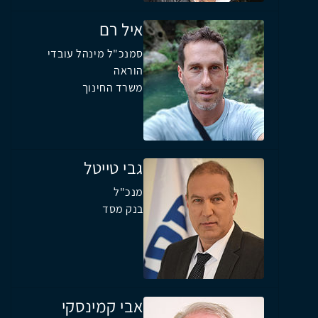
איל רם
סמנכ"ל מינהל עובדי
הוראה
משרד החינוך
גבי טייטל
מנכ"ל
בנק מסד
אבי קמינסקי