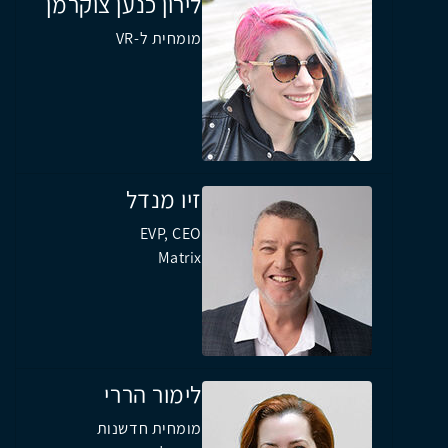
לירון כנען צוקרמן
מומחית ל-VR
זיו מנדל
EVP, CEO
Matrix
לימור הררי
מומחית חדשנות