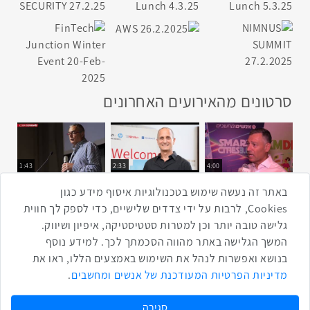
סרטונים מהאירועים האחרונים
1:43
2:33
4:00
כנס ערים חכמות
כנס מפעיל
כנס בריאות דיגיטלית
באתר זה נעשה שימוש בטכנולוגיות איסוף מידע כגון
Cookies, לרבות על ידי צדדים שלישיים, כדי לספק לך חווית
גלישה טובה יותר וכן למטרות סטטיסטיקה, איפיון ושיווק.
2:32
1:14
3:52
המשך הגלישה באתר מהווה הסכמתך לכך. למידע נוסף
כנס RPA
כנס בינת יערות הכרמל
כנס F5
בנושא ואפשרות לנהל את השימוש באמצעים הללו, ראו את
שתפו ברשת
מדיניות הפרטיות המעודכנת של אנשים ומחשבים
.
שתף בטוויטר
שתף בפייסבוק
שתף בלינקדאין
שתף בווטסאפ
שתף בטלגרם
סגירה