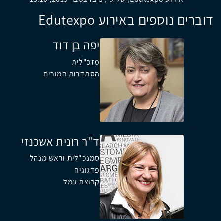
דוברים נוספים באירוע Edutexpo
יפה בן דוד
מזכ"לית
הסתדרות המורים
ד"ר רונית אשכנזי
סמנכ"לית וראש מנהל
פדגוגיה
קבוצת עמל