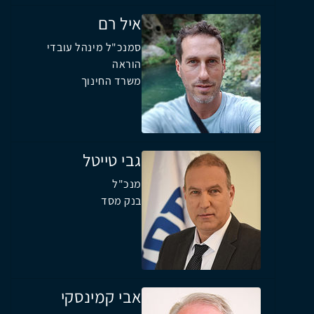
איל רם
סמנכ"ל מינהל עובדי
הוראה
משרד החינוך
גבי טייטל
מנכ"ל
בנק מסד
אבי קמינסקי