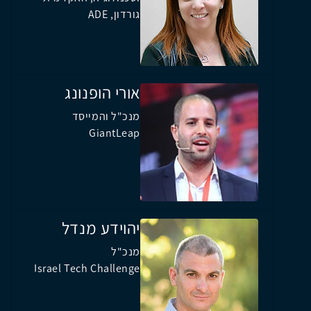
גורדון, ADE
אורי הופנונג
מנכ"ל והמייסד
GiantLeap
יהוידע מנדל
מנכ"ל
Israel Tech Challenge