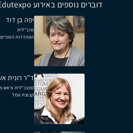
דוברים נוספים באירוע Edutexpo
יפה בן דוד
מזכ"לית
הסתדרות המורים
ד"ר רונית אש
סמנכ"לית וראש מנ
קבוצת עמל