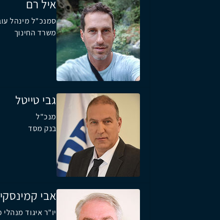
איל רם
סמנכ"ל מינהל עוב
משרד החינוך
גבי טייטל
מנכ"ל
בנק מסד
אבי קמינסקי
יו"ר איגוד מנהלי 