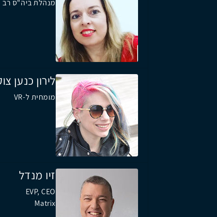
מנהלת ביה"ס רב ת
לירון כנען צו
מומחית ל-VR
זיו מנדל
EVP, CEO
Matrix