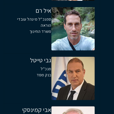
איל רם
סמנכ"ל מינהל עובדי
הוראה
משרד החינוך
גבי טייטל
מנכ"ל
בנק מסד
אבי קמינסקי