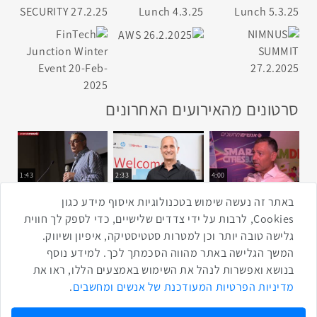
סרטונים מהאירועים האחרונים
1:43
2:33
4:00
כנס ערים חכמות
כנס מפעיל
כנס בריאות דיגיטלית
באתר זה נעשה שימוש בטכנולוגיות איסוף מידע כגון
Cookies, לרבות על ידי צדדים שלישיים, כדי לספק לך חווית
גלישה טובה יותר וכן למטרות סטטיסטיקה, איפיון ושיווק.
2:32
1:14
3:52
המשך הגלישה באתר מהווה הסכמתך לכך. למידע נוסף
כנס RPA
כנס בינת יערות הכרמל
כנס F5
בנושא ואפשרות לנהל את השימוש באמצעים הללו, ראו את
שתפו ברשת
מדיניות הפרטיות המעודכנת של אנשים ומחשבים
.
שתף בטוויטר
שתף בפייסבוק
שתף בלינקדאין
שתף בווטסאפ
שתף בטלגרם