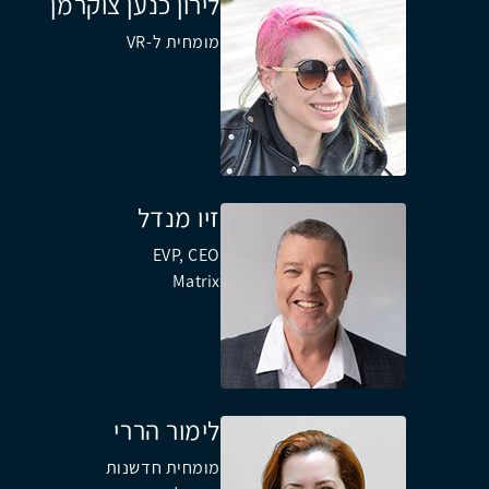
לירון כנען צוקרמן
מומחית ל-VR
זיו מנדל
EVP, CEO
Matrix
לימור הררי
מומחית חדשנות